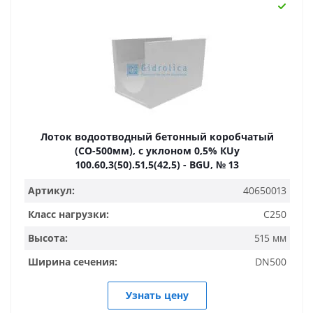
Лоток водоотводный бетонный коробчатый
(СО-500мм), с уклоном 0,5% КUу
100.60,3(50).51,5(42,5) - BGU, № 13
Артикул:
40650013
Класс нагрузки:
C250
Высота:
515 мм
Ширина сечения:
DN500
Узнать цену