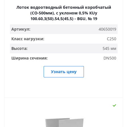
Лоток водоотводный бетонный коробчатый
(СО-500мм), с уклоном 0,5% КUу
100.60,3(50).54,5(45,5) - BGU, № 19
Артикул:
40650019
Класс нагрузки:
C250
Высота:
545 мм
Ширина сечения:
DN500
Узнать цену