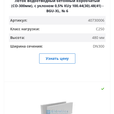
Лоток водоотводный бетонный коробчатый
(СО-300мм), с уклоном 0,5% КUу 100.44(30).48(41) -
BGU-XL, № 6
Артикул:
40730006
Класс нагрузки:
C250
Высота:
480 мм
Ширина сечения:
DN300
Узнать цену