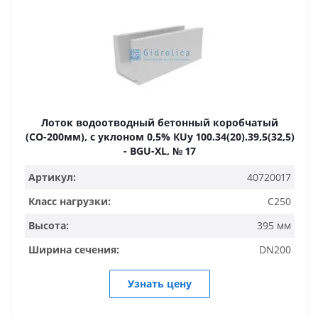
Лоток водоотводный бетонный коробчатый
(СО-200мм), с уклоном 0,5% КUу 100.34(20).39,5(32,5)
- BGU-XL, № 17
Артикул:
40720017
Класс нагрузки:
C250
Высота:
395 мм
Ширина сечения:
DN200
Узнать цену