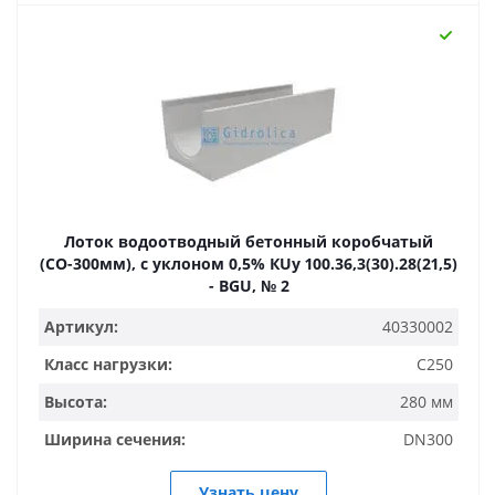
Лоток водоотводный бетонный коробчатый
(СО-300мм), с уклоном 0,5% КUу 100.36,3(30).28(21,5)
- BGU, № 2
Артикул:
40330002
Класс нагрузки:
C250
Высота:
280 мм
Ширина сечения:
DN300
Узнать цену