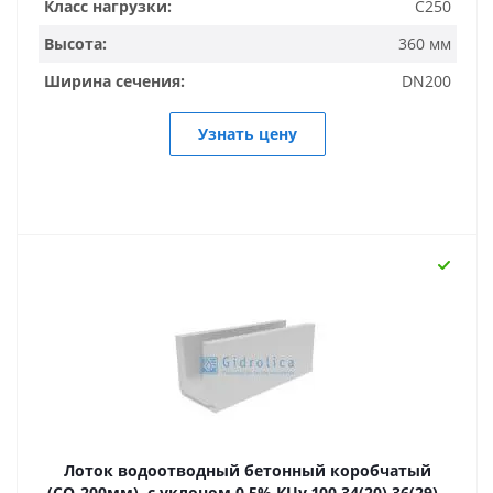
Класс нагрузки:
C250
Высота:
360 мм
Ширина сечения:
DN200
Узнать цену
Лоток водоотводный бетонный коробчатый
(СО-200мм), с уклоном 0,5% КUу 100.34(20).36(29) -