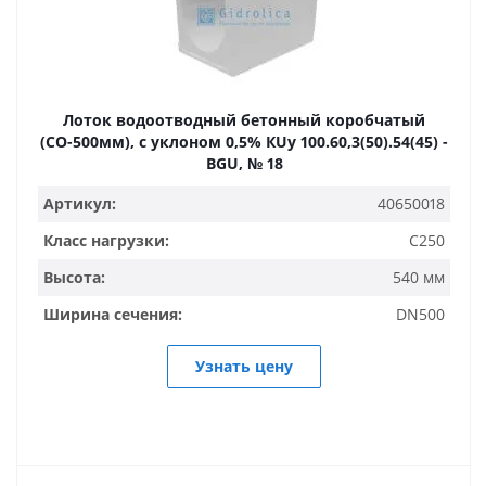
Лоток водоотводный бетонный коробчатый
(СО-500мм), с уклоном 0,5% КUу 100.60,3(50).54(45) -
BGU, № 18
Артикул:
40650018
Класс нагрузки:
C250
Высота:
540 мм
Ширина сечения:
DN500
Узнать цену