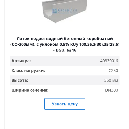
Лоток водоотводный бетонный коробчатый
(СО-300мм), с уклоном 0,5% КUу 100.36,3(30).35(28,5)
- BGU, № 16
Артикул:
40330016
Класс нагрузки:
C250
Высота:
350 мм
Ширина сечения:
DN300
Узнать цену