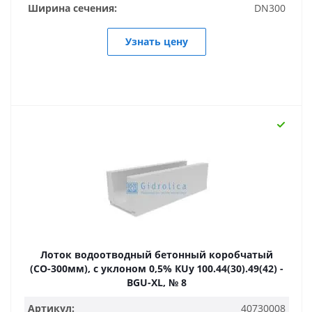
Ширина сечения:
DN300
Узнать цену
Лоток водоотводный бетонный коробчатый
(СО-300мм), с уклоном 0,5% КUу 100.44(30).49(42) -
BGU-XL, № 8
Артикул:
40730008