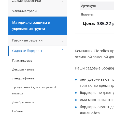
Дождеприемники
Артикул:
Уличные трапы
Высота:
Материалы защиты и
385.22
р
Цена:
укрепления грунта
Газонные решетки
Садовые бордюры
Компания Gidrolica 
отличной заменой дос
Пластиковые
Наши садовые бордю
Декоративные
Ландшафтные
они удерживают по
грязью во время д
Тротуарные / для тротуарной
бордюры не дают р
плитки
ими можно окантов
Для брусчатки
бордюры служат дл
Гибкие
ландшафта.