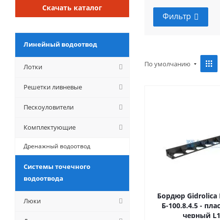
Скачать каталог
Фильтр
Линейный водоотвод
По умолчанию
Лотки
Решетки ливневые
Пескоуловители
Комплектующие
Дренажный водоотвод
Системы точечного
водоотвода
Бордюр Gidrolica 
Люки
Б-100.8.4.5 - п
черный L1