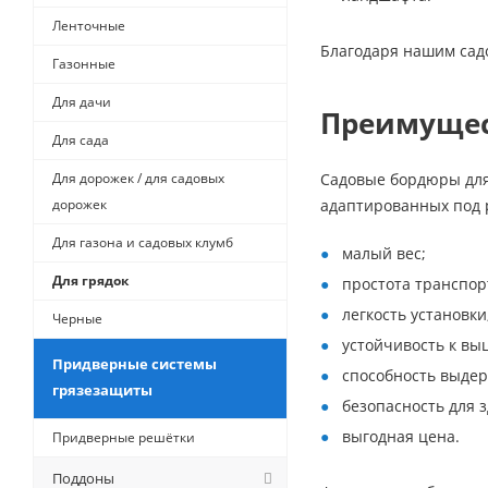
Ленточные
Благодаря нашим сад
Газонные
Для дачи
Преимущест
Для сада
Для дорожек / для садовых
Садовые бордюры для
дорожек
адаптированных под 
Для газона и садовых клумб
малый вес;
Для грядок
простота транспор
легкость установки
Черные
устойчивость к вы
Придверные системы
способность выдер
грязезащиты
безопасность для 
выгодная цена.
Придверные решётки
Поддоны