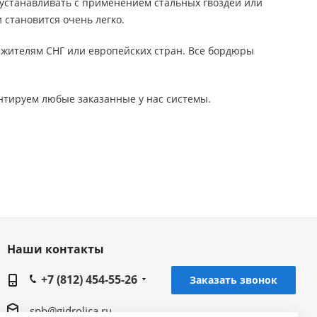
станавливать с применением стальных гвоздей или
 становится очень легко.
ы жителям СНГ или европейских стран. Все бордюры
нтируем любые заказанные у нас системы.
Наши контакты
+7 (812) 454-55-26
Заказать звонок
spb@gidrolica.ru