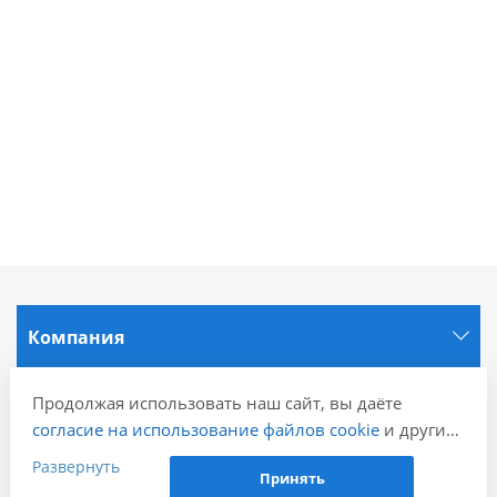
Компания
Продолжая использовать наш сайт, вы даёте
Информация
согласие на использование файлов cookie
и других
пользовательских данных (включая IP-адрес,
Развернуть
Города
Принять
сведения о местоположении, устройстве, действиях