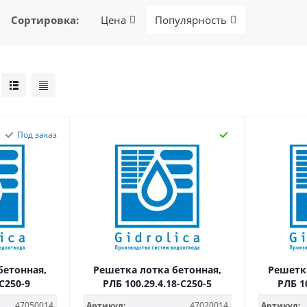
Сортировка
:
Цена
Популярность
Под заказ
бетонная,
Решетка лотка бетонная,
Решетка
-C250-9
РЛБ 100.29,4.18-C250-5
РЛБ 1
47050014
Артикул:
47020014
Артикул: