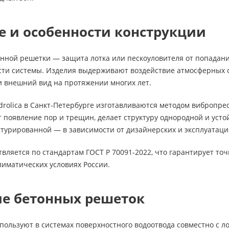
е и особенности конструкции
онной решетки — защита лотка или пескоуловителя от попадан
сти системы. Изделия выдерживают воздействие атмосферных о
и внешний вид на протяжении многих лет.
rolica в Санкт-Петербурге изготавливаются методом вибропре
 появление пор и трещин, делает структуру однородной и усто
стурированной — в зависимости от дизайнерских и эксплуатаци
вляется по стандартам ГОСТ Р 70091-2022, что гарантирует точ
лиматических условиях России.
е бетонных решеток
ользуют в системах поверхностного водоотвода совместно с лот