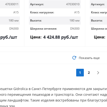
47030011
Артикул:
47030010
Артикул:
A15
Класс нагрузки:
A15
Класс нагр
180 мм
Высота:
180 мм
Высота:
DN300
Ширина сечения:
DN300
Ширина с
руб.
/шт
4 424.88
руб.
/шт
Цена:
Цена:
Показать еще
1
2
шетки Gidrolica в Санкт-Петербурге применяются для закрыти
ного перемещения пешеходов и транспорта. Они сочетают наде
щим ландшафтом. Такие изделия востребованы при благоустрой
дных зон.