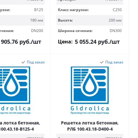
узки:
B125
Класс нагрузки:
C250
180 мм
Высота:
200 мм
ечения:
DN200
Ширина сечения:
DN300
 905.76
руб.
/шт
5 055.24
руб.
/шт
Цена:
Под заказ
Под заказ
 лотка бетонная,
Решетка лотка бетонная,
00.43.18-B125-4
РЛБ 100.43.18-D400-4