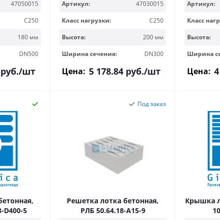
47050015
Артикул:
47030015
Артикул:
C250
Класс нагрузки:
C250
Класс нагр
180 мм
Высота:
200 мм
Высота:
DN500
Ширина сечения:
DN300
Ширина с
руб.
/шт
5 178.84
руб.
/шт
4
Цена:
Цена:
Под заказ
бетонная,
Решетка лотка бетонная,
Крышка л
8-D400-5
РЛБ 50.64.18-A15-9
10