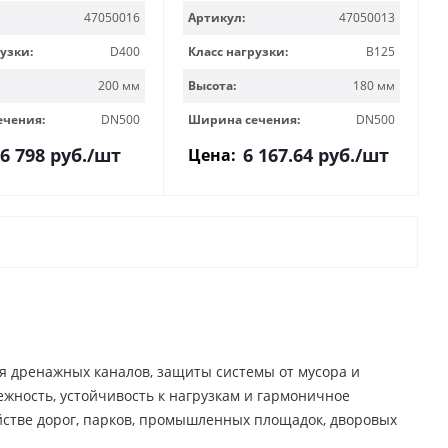
47050016
Артикул:
47050013
узки:
D400
Класс нагрузки:
B125
200 мм
Высота:
180 мм
ечения:
DN500
Ширина сечения:
DN500
6 798
руб.
/шт
6 167.64
руб.
/шт
Цена:
я дренажных каналов, защиты системы от мусора и
жность, устойчивость к нагрузкам и гармоничное
стве дорог, парков, промышленных площадок, дворовых