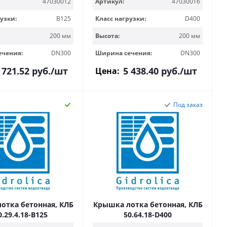
47030012
Артикул:
47030016
узки:
B125
Класс нагрузки:
D400
200 мм
Высота:
200 мм
ечения:
DN300
Ширина сечения:
DN300
 721.52
руб.
/шт
5 438.40
руб.
/шт
Цена:
Под заказ
отка бетонная, КЛБ
Крышка лотка бетонная, КЛБ
0.29,4.18-B125
50.64.18-D400