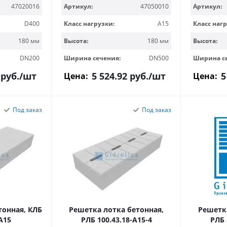
47020016
Артикул:
47050010
Артикул:
D400
Класс нагрузки:
A15
Класс нагр
180 мм
Высота:
180 мм
Высота:
DN200
Ширина сечения:
DN500
Ширина с
руб.
/шт
5 524.92
руб.
/шт
5
Цена:
Цена:
Под заказ
Под заказ
онная, КЛБ
Решетка лотка бетонная,
Решетка
-A15
РЛБ 100.43.18-A15-4
РЛБ 