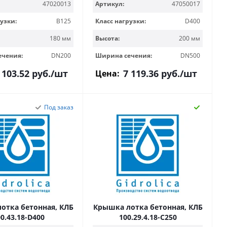
47020013
Артикул:
47050017
узки:
B125
Класс нагрузки:
D400
180 мм
Высота:
200 мм
ечения:
DN200
Ширина сечения:
DN500
 103.52
руб.
/шт
7 119.36
руб.
/шт
Цена:
Под заказ
отка бетонная, КЛБ
Крышка лотка бетонная, КЛБ
0.43.18-D400
100.29,4.18-C250