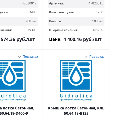
47030017
Артикул:
47020015
узки:
D400
Класс нагрузки:
C250
200 мм
Высота:
180 мм
ечения:
DN300
Ширина сечения:
DN200
 574.36
руб.
/шт
4 400.16
руб.
/шт
Цена:
Под заказ
Под заказ
 лотка бетонная,
Крышка лотка бетонная, КЛБ
50.64.18-D400-9
50.64.18-B125