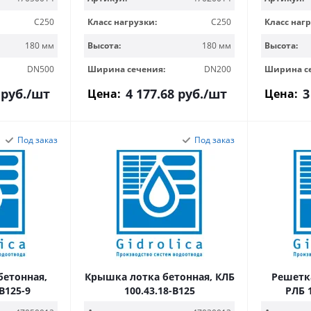
C250
Класс нагрузки:
C250
Класс нагр
180 мм
Высота:
180 мм
Высота:
DN500
Ширина сечения:
DN200
Ширина с
руб.
/шт
4 177.68
руб.
/шт
3
Цена:
Цена:
Под заказ
Под заказ
бетонная,
Крышка лотка бетонная, КЛБ
Решетка
-B125-9
100.43.18-B125
РЛБ 1