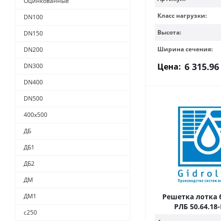
Оцинкованные
Класс нагрузки:
DN100
Высота:
DN150
Ширина сечения:
DN200
6 315.96
Цена:
DN300
DN400
DN500
400х500
ДБ
ДБ1
ДБ2
ДМ
ДМ1
Решетка лотка 
РЛБ 50.64.18
с250