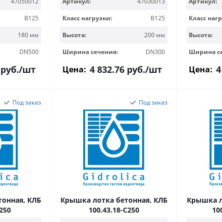
47050012
Артикул:
47030013
Артикул:
B125
Класс нагрузки:
B125
Класс нагр
180 мм
Высота:
200 мм
Высота:
DN500
Ширина сечения:
DN300
Ширина с
руб.
/шт
4 832.76
руб.
/шт
4
Цена:
Цена:
Под заказ
Под заказ
онная, КЛБ
Крышка лотка бетонная, КЛБ
Крышка л
250
100.43.18-C250
10