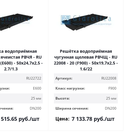
ка водоприёмная
Решётка водоприёмная
 ячеистая РВЧЯ - RU
чугунная щелевая РВЧЩ - RU
 (E600) - 50x24,7x2,5 -
22008 - 20 (F900) - 50х19,7х2,5 -
2,7/1,3
1,6/22
RU22722
Артикул:
RU22008
узки:
E600
Класс нагрузки:
F900
25 мм
Высота:
25 мм
ечения:
DN200
Ширина сечения:
DN200
 515.65
руб.
/шт
7 133.78
руб.
/шт
Цена: