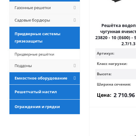
Газонные решетки
Садовые бордюры
Решётка водо
чугунная ячеист
Придверные системы
23820 - 10 (Е600) - 
грязезащиты
2,7/1,3
Артикул:
Придверные решётки
Класс нагрузки:
Поддоны
Высота:
Емкостное оборудование
Ширина сечения:
Решетчатый настил
2 710.96
Цена:
Ограждения и грядки