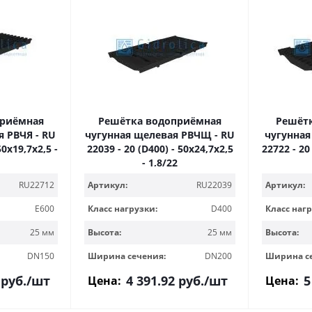
приёмная
Решётка водоприёмная
Решёт
я РВЧЯ - RU
чугунная щелевая РВЧЩ - RU
чугунная
50x19,7x2,5 -
22039 - 20 (D400) - 50x24,7x2,5
22722 - 20
- 1,8/22
RU22712
Артикул:
RU22039
Артикул:
E600
Класс нагрузки:
D400
Класс нагр
25 мм
Высота:
25 мм
Высота:
DN150
Ширина сечения:
DN200
Ширина с
руб.
/шт
4 391.92
руб.
/шт
5
Цена:
Цена: