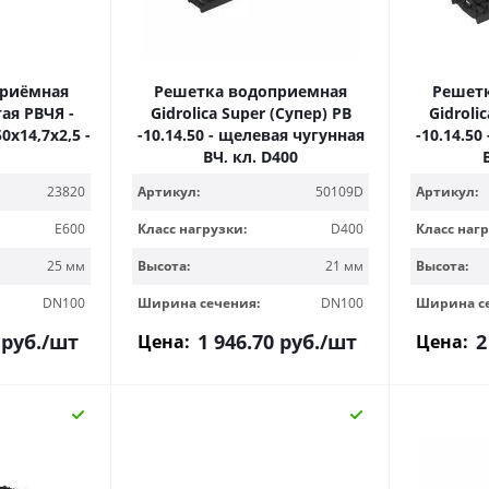
приёмная
Решетка водоприемная
Решет
ая РВЧЯ -
Gidrolica Super (Супер) РВ
Gidroli
50х14,7х2,5 -
-10.14.50 - щелевая чугунная
-10.14.50
ВЧ, кл. D400
23820
Артикул:
50109D
Артикул:
E600
Класс нагрузки:
D400
Класс нагр
25 мм
Высота:
21 мм
Высота:
DN100
Ширина сечения:
DN100
Ширина с
руб.
/шт
1 946.70
руб.
/шт
2
Цена:
Цена: