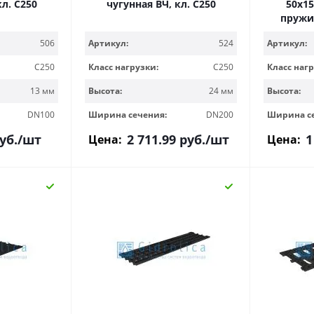
кл. С250
чугунная ВЧ, кл. С250
50х15,
пружи
506
Артикул:
524
Артикул:
C250
Класс нагрузки:
C250
Класс нагр
13 мм
Высота:
24 мм
Высота:
DN100
Ширина сечения:
DN200
Ширина с
уб.
/шт
2 711.99
руб.
/шт
1
Цена:
Цена: