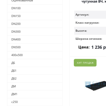
Оцинкованные
чугунная ВЧ, 
DN100
Артикул:
DN150
Класс нагрузки:
DN200
Высота:
DN300
Ширина сечения:
DN400
1 236
р
Цена:
DN500
400х500
ДБ
ХИТ ПРОДАЖ
ДБ1
ДБ2
ДМ
ДМ1
с250