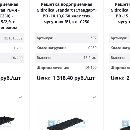
приёмная
Решетка водоприемная
Решет
ая РВЧЯ -
Gidrolica Standart (Стандарт)
Gidrolica
C250) -
РВ -10.13,6.50 ячеистая
РВ -15
,5/2,9, с
чугунная ВЧ, кл. С250
чугун
репежом
Артикул:
507
Артикул:
RU1318532
Класс нагрузки:
C250
Класс нагр
C250
Высота:
13,5 мм
Высота:
DN200
Ширина сечения:
DN100
Ширина с
руб.
/шт
1 318.40
руб.
/шт
2
Цена:
Цена: