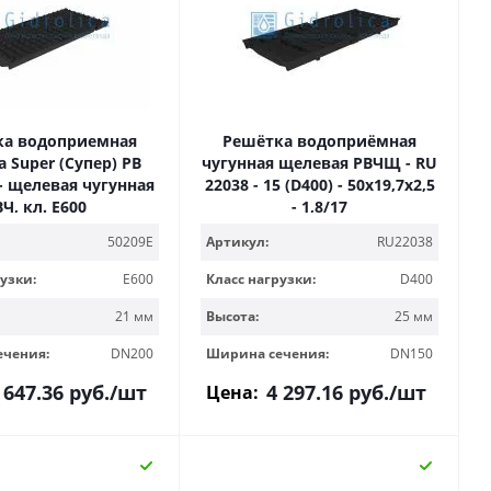
ка водоприемная
Решётка водоприёмная
ca Super (Супер) РВ
чугунная щелевая РВЧЩ - RU
 - щелевая чугунная
22038 - 15 (D400) - 50х19,7х2,5
ВЧ, кл. E600
- 1,8/17
50209E
Артикул:
RU22038
узки:
E600
Класс нагрузки:
D400
21 мм
Высота:
25 мм
ечения:
DN200
Ширина сечения:
DN150
 647.36
руб.
/шт
4 297.16
руб.
/шт
Цена: