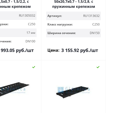
5х0,7 - 1,5/2,2, с
50х20,7х0,7 - 1,5/2,8, с
нным крепежом
пружинным крепежом
RU1305032
Артикул:
RU1313632
узки:
C250
Класс нагрузки:
C250
17 мм
Ширина сечения:
DN150
ечения:
DN100
 993.05
руб.
/шт
3 155.92
руб.
/шт
Цена: