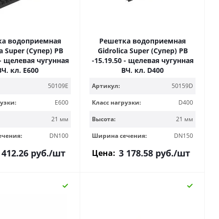
ка водоприемная
Решетка водоприемная
ca Super (Супер) РВ
Gidrolica Super (Супер) РВ
 - щелевая чугунная
-15.19.50 - щелевая чугунная
ВЧ, кл. Е600
ВЧ, кл. D400
50109E
Артикул:
50159D
узки:
E600
Класс нагрузки:
D400
21 мм
Высота:
21 мм
ечения:
DN100
Ширина сечения:
DN150
 412.26
руб.
/шт
3 178.58
руб.
/шт
Цена: