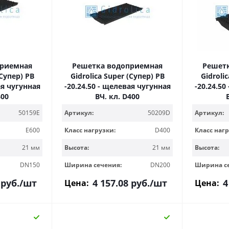
приемная
Решетка водоприемная
Решет
(Супер) РВ
Gidrolica Super (Супер) РВ
Gidroli
ая чугунная
-20.24.50 - щелевая чугунная
-20.24.50
600
ВЧ, кл. D400
50159E
Артикул:
50209D
Артикул:
E600
Класс нагрузки:
D400
Класс нагр
21 мм
Высота:
21 мм
Высота:
DN150
Ширина сечения:
DN200
Ширина с
руб.
/шт
4 157.08
руб.
/шт
4
Цена:
Цена: