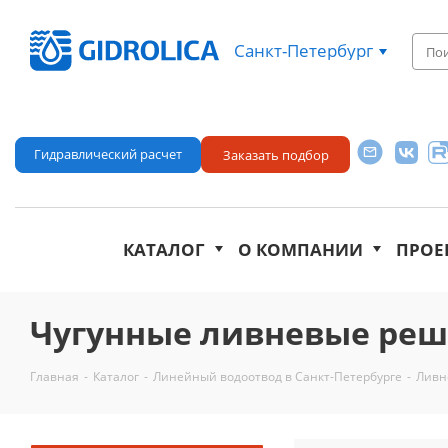
Санкт-Петербург
Гидравлический расчет
Заказать подбор
КАТАЛОГ
О КОМПАНИИ
ПРОЕ
Чугунные ливневые ре
Главная
-
Каталог
-
Линейный водоотвод в Санкт-Петербурге
-
Ливн