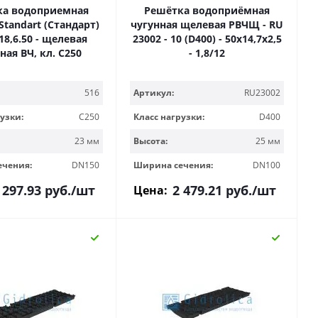
ка водоприемная
Решётка водоприёмная
 Standart (Стандарт)
чугунная щелевая РВЧЩ - RU
.18,6.50 - щелевая
23002 - 10 (D400) - 50х14,7х2,5
ная ВЧ, кл. С250
- 1,8/12
516
Артикул:
RU23002
узки:
C250
Класс нагрузки:
D400
23 мм
Высота:
25 мм
ечения:
DN150
Ширина сечения:
DN100
 297.93
руб.
/шт
2 479.21
руб.
/шт
Цена: