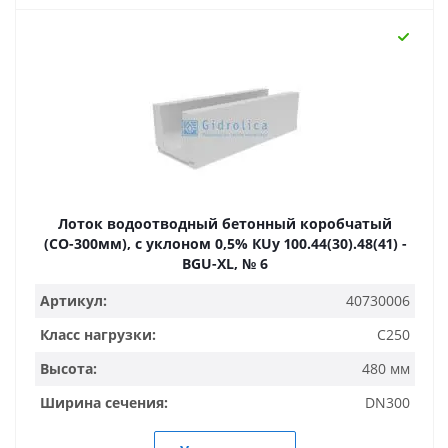
Лоток водоотводный бетонный коробчатый
(СО-300мм), с уклоном 0,5% КUу 100.44(30).48(41) -
BGU-XL, № 6
Артикул:
40730006
Класс нагрузки:
C250
Высота:
480 мм
Ширина сечения:
DN300