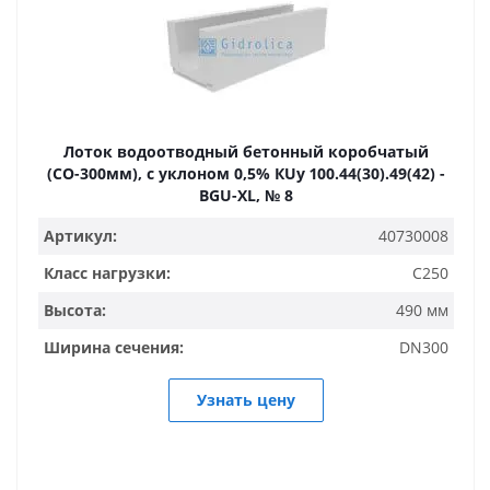
Лоток водоотводный бетонный коробчатый
(СО-300мм), с уклоном 0,5% КUу 100.44(30).49(42) -
BGU-XL, № 8
Артикул:
40730008
Класс нагрузки:
C250
Высота:
490 мм
Ширина сечения:
DN300
Узнать цену