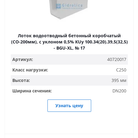
Лоток водоотводный бетонный коробчатый
(СО-200мм), с уклоном 0,5% КUу 100.34(20).39,5(32,5)
- BGU-XL, № 17
Артикул:
40720017
Класс нагрузки:
C250
Высота:
395 мм
Ширина сечения:
DN200
Узнать цену