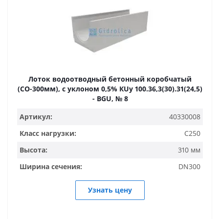
Лоток водоотводный бетонный коробчатый
(СО-300мм), с уклоном 0,5% КUу 100.36,3(30).31(24,5)
- BGU, № 8
Артикул:
40330008
Класс нагрузки:
C250
Высота:
310 мм
Ширина сечения:
DN300
Узнать цену