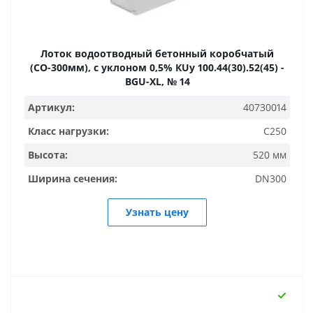
Лоток водоотводный бетонный коробчатый
(СО-300мм), с уклоном 0,5% КUу 100.44(30).52(45) -
BGU-XL, № 14
Артикул:
40730014
Класс нагрузки:
C250
Высота:
520 мм
Ширина сечения:
DN300
Узнать цену