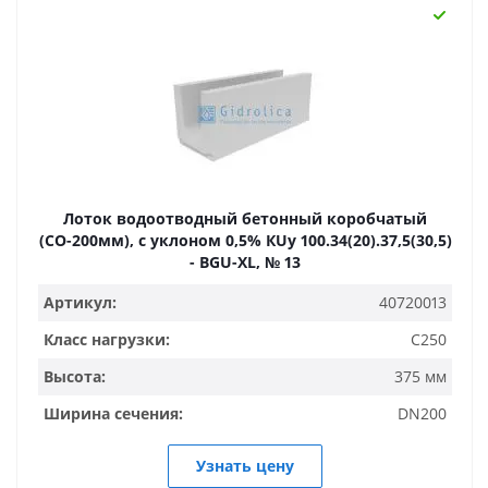
Лоток водоотводный бетонный коробчатый
(СО-200мм), с уклоном 0,5% КUу 100.34(20).37,5(30,5)
- BGU-XL, № 13
Артикул:
40720013
Класс нагрузки:
C250
Высота:
375 мм
Ширина сечения:
DN200
Узнать цену