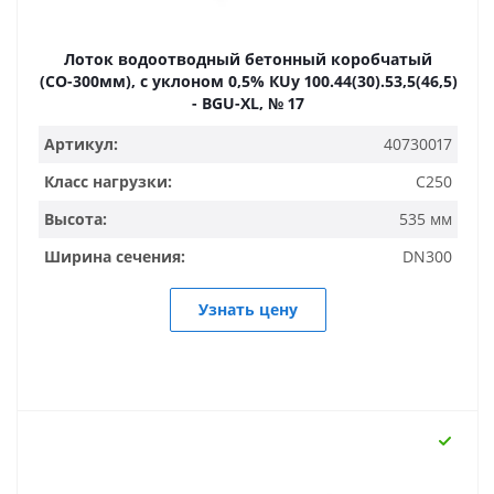
Лоток водоотводный бетонный коробчатый
(СО-300мм), с уклоном 0,5% КUу 100.44(30).53,5(46,5)
- BGU-XL, № 17
Артикул:
40730017
Класс нагрузки:
C250
Высота:
535 мм
Ширина сечения:
DN300
Узнать цену