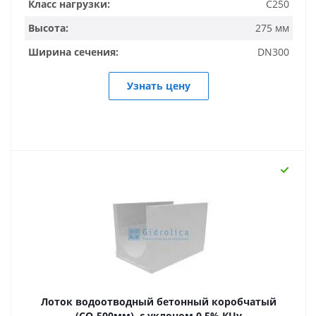
Класс нагрузки:
C250
Высота:
275 мм
Ширина сечения:
DN300
Узнать цену
Лоток водоотводный бетонный коробчатый
(СО-500мм), с уклоном 0,5% КUу