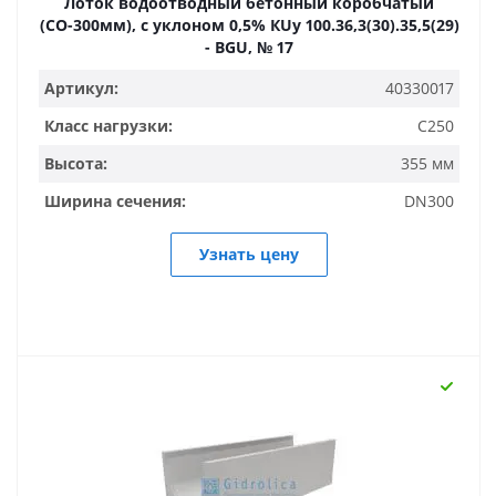
Лоток водоотводный бетонный коробчатый
(СО-300мм), с уклоном 0,5% КUу 100.36,3(30).35,5(29)
- BGU, № 17
Артикул:
40330017
Класс нагрузки:
C250
Высота:
355 мм
Ширина сечения:
DN300
Узнать цену