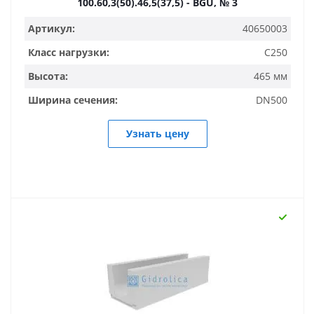
100.60,3(50).46,5(37,5) - BGU, № 3
Артикул:
40650003
Класс нагрузки:
C250
Высота:
465 мм
Ширина сечения:
DN500
Узнать цену