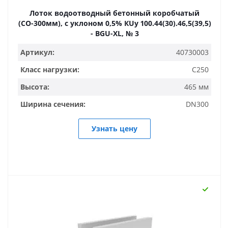
Лоток водоотводный бетонный коробчатый
(СО-300мм), с уклоном 0,5% КUу 100.44(30).46,5(39,5)
- BGU-XL, № 3
Артикул:
40730003
Класс нагрузки:
C250
Высота:
465 мм
Ширина сечения:
DN300
Узнать цену