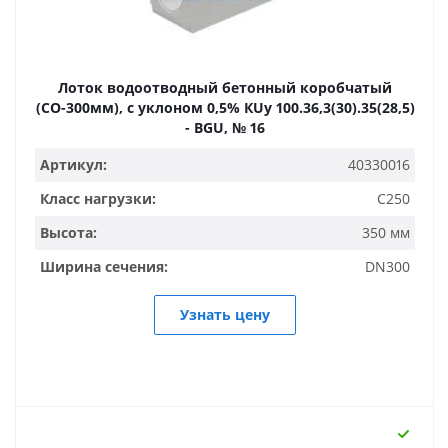
Лоток водоотводный бетонный коробчатый
(СО-300мм), с уклоном 0,5% КUу 100.36,3(30).35(28,5)
- BGU, № 16
Артикул:
40330016
Класс нагрузки:
C250
Высота:
350 мм
Ширина сечения:
DN300
Узнать цену