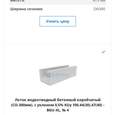
Высота:
475 мм
Ширина сечения:
DN300
Узнать цену
Лоток водоотводный бетонный коробчатый
(СО-300мм), с уклоном 0,5% КUу 100.44(30).47(40) -
BGU-XL, № 4