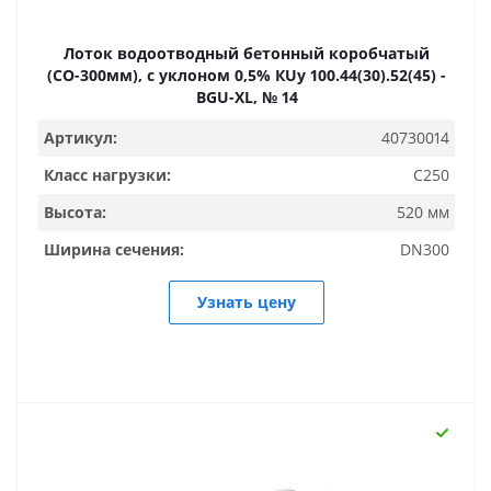
Лоток водоотводный бетонный коробчатый
(СО-300мм), с уклоном 0,5% КUу 100.44(30).52(45) -
BGU-XL, № 14
Артикул:
40730014
Класс нагрузки:
C250
Высота:
520 мм
Ширина сечения:
DN300
Узнать цену