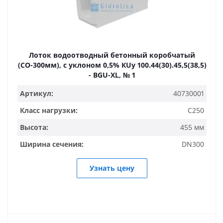
Лоток водоотводный бетонный коробчатый
(СО-300мм), с уклоном 0,5% КUу 100.44(30).45,5(38,5)
- BGU-XL, № 1
Артикул:
40730001
Класс нагрузки:
C250
Высота:
455 мм
Ширина сечения:
DN300
Узнать цену