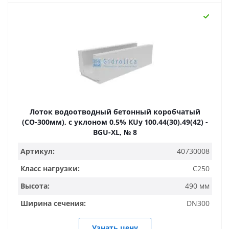
Лоток водоотводный бетонный коробчатый
(СО-300мм), с уклоном 0,5% КUу 100.44(30).49(42) -
BGU-XL, № 8
Артикул:
40730008
Класс нагрузки:
C250
Высота:
490 мм
Ширина сечения:
DN300
Узнать цену