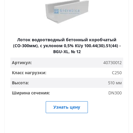
Лоток водоотводный бетонный коробчатый
(СО-300мм), с уклоном 0,5% КUу 100.44(30).51(44) -
BGU-XL, № 12
Артикул:
40730012
Класс нагрузки:
C250
Высота:
510 мм
Ширина сечения:
DN300
Узнать цену