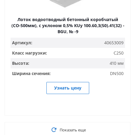
Лоток водоотводный бетонный коробчатый
(СО-500мм), с уклоном 0,5% КUу 100.60,3(50).41(32) -
BGU, № -9
Артикул:
40653009
Класс нагрузки:
C250
Высота:
410 мм
Ширина сечения:
DN500
Узнать цену
Показать еще