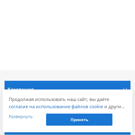
Компания
Продолжая использовать наш сайт, вы даёте
согласие на использование файлов cookie
и других
Информация
пользовательских данных (включая IP-адрес,
Развернуть
Принять
сведения о местоположении, устройстве, действиях
Города
на сайте и т. п.) для функционирования сайта,