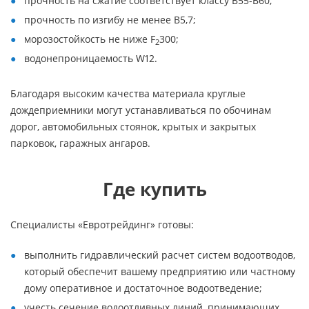
прочность на сжатие соответствует классу В55-В60;
прочность по изгибу не менее В5,7;
морозостойкость не ниже F
300;
2
водонепроницаемость W12.
Благодаря высоким качества материала круглые
дождеприемники могут устанавливаться по обочинам
дорог, автомобильных стоянок, крытых и закрытых
парковок, гаражных ангаров.
Где купить
Специалисты «Евротрейдинг» готовы:
выполнить гидравлический расчет систем водоотводов,
который обеспечит вашему предприятию или частному
дому оперативное и достаточное водоотведение;
учесть сечение водоотливных линий, принимающих