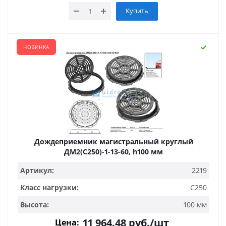
Купить
НОВИНКА
Дождеприемник магистральный круглый
ДМ2(С250)-1-13-60, h100 мм
Артикул:
2219
Класс нагрузки:
С250
Высота:
100 мм
11 964.48
руб.
/шт
Цена: