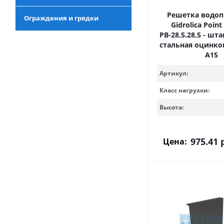
Решетка водо
Ограждения и грядки
Gidrolica Point
РВ-28,5.28,5 - ш
стальная оцинков
А15
Артикул:
Класс нагрузки:
Высота:
975.41
р
Цена: