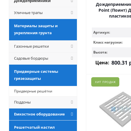
Дождеприемники
Дождеприемник 
Point (Поинт) Д
Уличные трапы
пластико
Материалы защиты и
Артикул:
укрепления грунта
Класс нагрузки:
Газонные решетки
Высота:
Садовые бордюры
800.31
р
Цена:
Придверные системы
грязезащиты
ХИТ ПРОДАЖ
Придверные решётки
Поддоны
Емкостное оборудование
Решетчатый настил