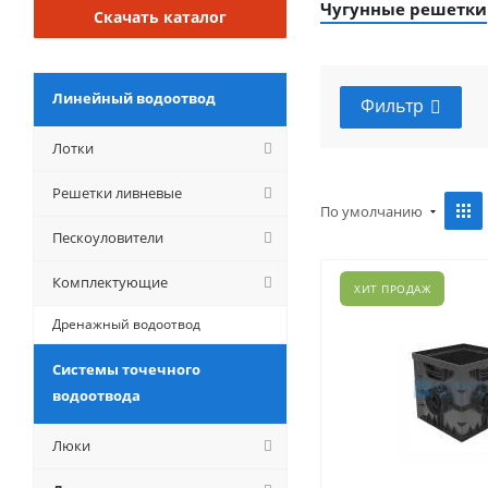
Чугунные решетки
Скачать каталог
Линейный водоотвод
Фильтр
Лотки
Решетки ливневые
По умолчанию
Пескоуловители
Комплектующие
ХИТ ПРОДАЖ
Дренажный водоотвод
Системы точечного
водоотвода
Люки