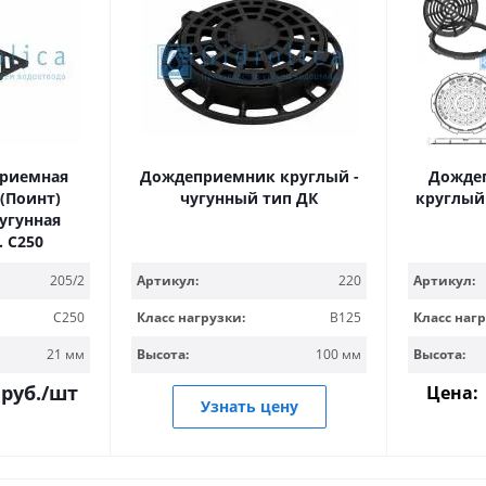
приемная
Дождеприемник круглый -
Дожде
 (Поинт)
чугунный тип ДК
круглый 
чугунная
. С250
Артикул:
220
205/2
Артикул:
Класс нагрузки:
B125
C250
Класс нагр
Высота:
100 мм
21 мм
Высота:
руб.
/шт
Цена:
Узнать цену