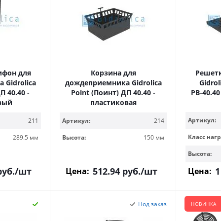
ифон для
Корзина для
Решет
Gidrolica
дождеприемника Gidrolica
Gidrol
П 40.40 -
Point (Поинт) ДП 40.40 -
РВ-40.40
вый
пластиковая
Артикул:
211
Артикул:
214
Класс нагр
289.5 мм
Высота:
150 мм
Высота:
уб.
/шт
512.94
руб.
/шт
1
Цена:
Цена:
Под заказ
НОВИНКА