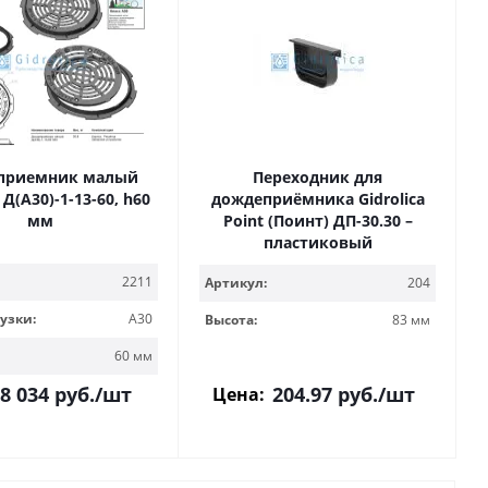
приемник малый
Переходник для
Д(А30)-1-13-60, h60
дождеприёмника Gidrolica
мм
Point (Поинт) ДП-30.30 –
пластиковый
2211
Артикул:
204
узки:
A30
Высота:
83 мм
60 мм
204.97
руб.
/шт
8 034
руб.
/шт
Цена: