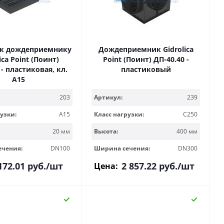
 к дождеприемнику
Дождеприемник Gidrolica
ica Point (Поинт)
Point (Поинт) ДП-40.40 -
 - пластиковая, кл.
пластиковый
А15
203
Артикул:
239
узки:
A15
Класс нагрузки:
C250
20 мм
Высота:
400 мм
ечения:
DN100
Ширина сечения:
DN300
172.01
руб.
/шт
2 857.22
руб.
/шт
Цена: