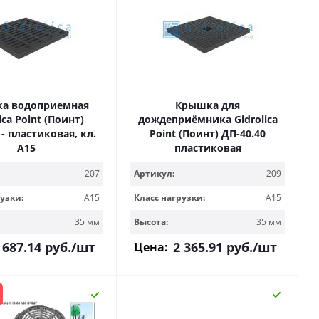
ка водоприемная
Крышка для
ica Point (Поинт)
дождеприёмника Gidrolica
 - пластиковая, кл.
Point (Поинт) ДП-40.40
А15
пластиковая
207
Артикул:
209
узки:
A15
Класс нагрузки:
A15
35 мм
Высота:
35 мм
 687.14
руб.
/шт
2 365.91
руб.
/шт
Цена: