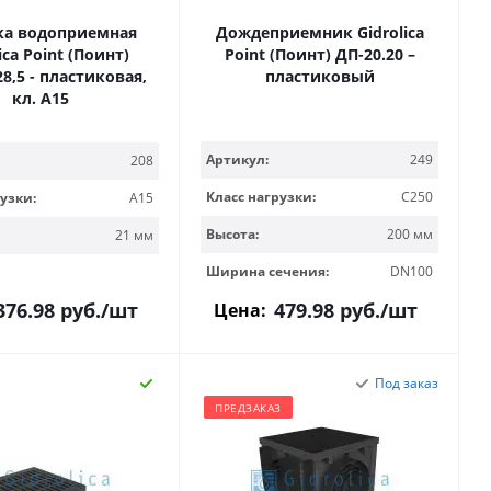
ка водоприемная
Дождеприемник Gidrolica
ica Point (Поинт)
Point (Поинт) ДП-20.20 –
28,5 - пластиковая,
пластиковый
кл. А15
Артикул:
249
208
Класс нагрузки:
C250
узки:
A15
Высота:
200 мм
21 мм
Ширина сечения:
DN100
376.98
руб.
/шт
479.98
руб.
/шт
Цена:
Под заказ
ПРЕДЗАКАЗ