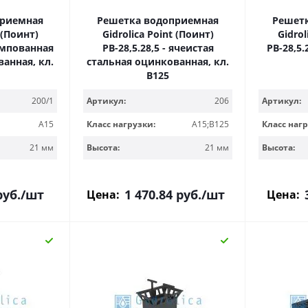
приемная
Решетка водоприемная
Решет
 (Поинт)
Gidrolica Point (Поинт)
Gidrol
тампованная
РВ-28,5.28,5 - ячеистая
РВ-28,5.
анная, кл.
стальная оцинкованная, кл.
В125
200/1
Артикул:
206
Артикул:
A15
Класс нагрузки:
A15;B125
Класс нагр
21 мм
Высота:
21 мм
Высота:
уб.
/шт
1 470.84
руб.
/шт
Цена:
Цена: