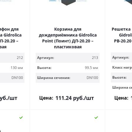
ифон для
Корзина для
Решетка
Gidrolica
дождеприёмника Gidrolica
Gidrol
П-20.20 –
Point (Поинт) ДП-20.20 –
РВ-20.20
вая
пластиковая
Артикул:
212
Артикул:
213
Класс нагр
130 мм
Высота:
99.5 мм
Высота:
DN100
Ширина сечения:
DN100
Ширина с
уб.
/шт
111.24
руб.
/шт
Цена:
Цена: