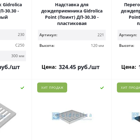
Gidrolica
Надставка для
Перего
П-30.30 -
дождеприемника Gidrolica
дождепр
вый
Point (Поинт) ДП-30.30 -
Point
пластиковая
п
230
Артикул:
221
Артикул:
C250
Высота:
120 мм
Высота:
300 мм
уб.
/шт
324.45
руб.
/шт
Цена:
Цена:
ХИТ ПРОДАЖ
ХИТ ПРОД