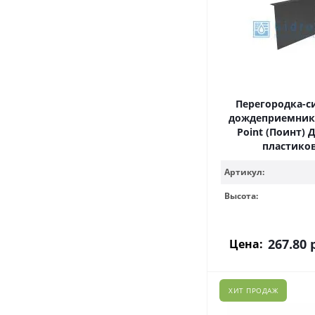
Перегородка-с
дождеприемника 
Point (Поинт) Д
пластико
Артикул:
Высота:
267.80
р
Цена:
ХИТ ПРОДАЖ